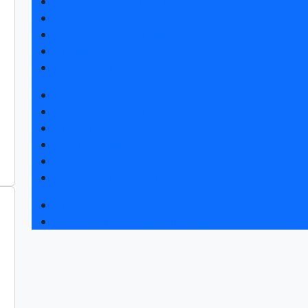
Получить электронный билет
Список участников 2026
Интерактивный план 2026
Правила посещения
Гостиницы и визовая поддержка
Новости выставки
Статьи участников
Пресс-релизы
Фото и видео
Для СМИ
Аккредитация СМИ
Программа форума
Форум «Ингредиенты и добавки. Технологии,