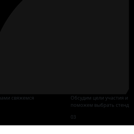
вами свяжемся
Обсудим цели участия и
поможем выбрать стенд
03