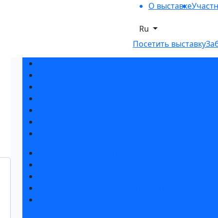
О выставке
Участ
Ru
Посетить выставку
За
Разделы выставки
Список участников 2026
Спикеры
Отзывы о выставке
Партнеры и спонсоры
Ответы на частые вопросы
Контакты
Забронировать стенд
Каталог стендов
Советы по участию в выставке
Пригласить посетителей на стенд
Гостиницы и визовая поддержка