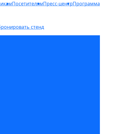
никам
Посетителям
Пресс-центр
Программа
бронировать стенд