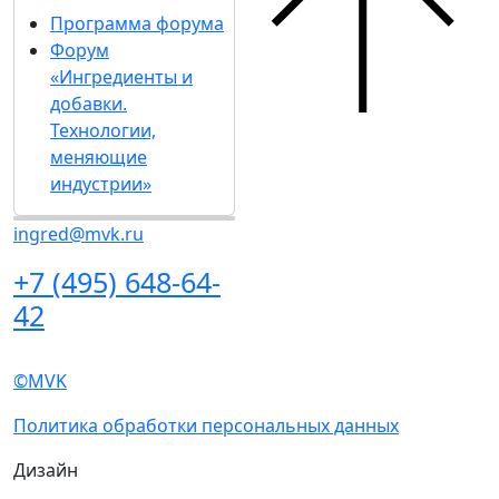
компании MVK
О выставке
Разделы выставки
Список участников 2026
О выставке
Спикеры
Отзывы о выставке
Разделы выставки
Партнеры и спонсоры
Список участников
Ответы на частые
2026
вопросы
Спикеры
Контакты
Отзывы о выставке
Партнеры и
Участникам
спонсоры
Забронировать стенд
Ответы на частые
Каталог стендов
вопросы
Советы по участию в
Контакты
выставке
Пригласить
Участникам
посетителей на стенд
Забронировать
Гостиницы и визовая