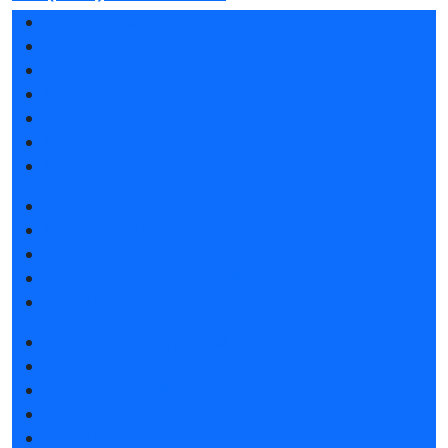
Разделы выставки
Список участников 2026
Спикеры
Отзывы о выставке
Партнеры и спонсоры
Ответы на частые вопросы
Контакты
Забронировать стенд
Каталог стендов
Советы по участию в выставке
Пригласить посетителей на стенд
Гостиницы и визовая поддержка
Получить электронный билет
Список участников 2026
Интерактивный план 2026
Правила посещения
Гостиницы и визовая поддержка