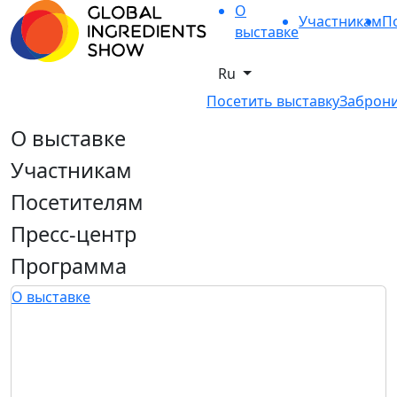
О
Участникам
П
выставке
Ru
Посетить выставку
Заброни
О выставке
Участникам
Посетителям
Пресс-центр
Программа
О выставке