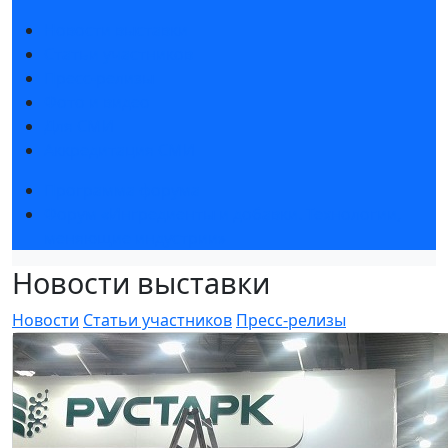
Новости выставки
Статьи участников
Пресс-релизы
Фото и видео
Для СМИ
Аккредитация СМИ
Программа форума
Форум «Ингредиенты и добавки. Технологии,
меняющие индустрии»
Новости выставки
Новости
Статьи участников
Пресс-релизы