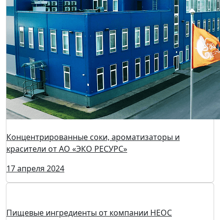
Show
19 апреля 2024
«Униконс XXL (снек)»: кто же не любит мясные снеки!
18 апреля 2024