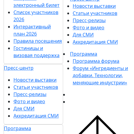
...
11
12
13
14
15
...
Подпишитесь на нашу рассылку
Ценим ваше время, поэтому будем присылать
только важные новости выставки и
спецпредложения.
Хочу получать рассылки с информацией для:
Посетителей
Участников
СМИ
Согласен на
обработку
Подписаться
персональных данных
в
на рассылку
соответствии с
Политикой
обработки персональных данных
Согласен на
получение уведомлений
и рекламных сообщений
о выставках