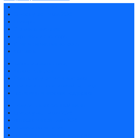
Разделы выставки
Список участников 2026
Спикеры
Отзывы о выставке
Партнеры и спонсоры
Ответы на частые вопросы
Контакты
Забронировать стенд
Каталог стендов
Советы по участию в выставке
Пригласить посетителей на стенд
Гостиницы и визовая поддержка
Получить электронный билет
Список участников 2026
Интерактивный план 2026
Правила посещения
Гостиницы и визовая поддержка