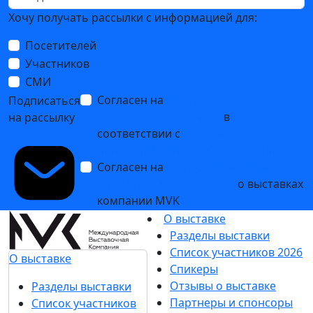
Хочу получать рассылки с информацией для:
Посетителей
Участников
СМИ
Согласен на
обработку
Подписаться
персональных данных
в
на рассылку
соответствии с
Политикой
обработки персональных данных
Согласен на
получение уведомлений
и рекламных сообщений
о выставках
компании MVK
О выставке
Разделы выставки
Список участников 2026
О выставке
Спикеры
Отзывы о выставке
Разделы выставки
Партнеры и спонсоры
Список участников