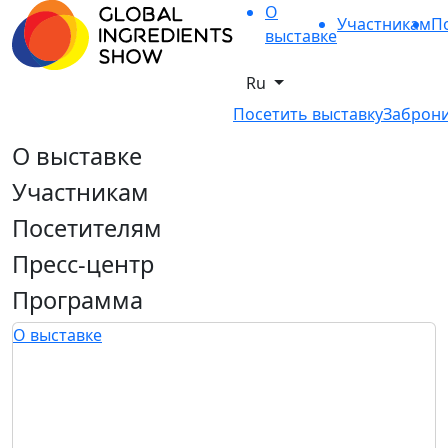
О
Участникам
П
выставке
Ru
Посетить выставку
Заброни
О выставке
Участникам
Посетителям
Пресс-центр
Программа
О выставке