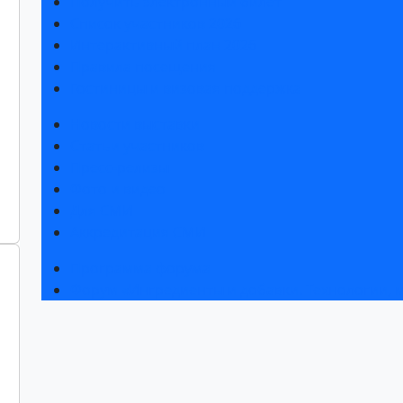
Получить электронный билет
Список участников 2026
Интерактивный план 2026
Правила посещения
Гостиницы и визовая поддержка
Новости выставки
Статьи участников
Пресс-релизы
Фото и видео
Для СМИ
Аккредитация СМИ
Программа форума
Форум «Ингредиенты и добавки. Технологии,