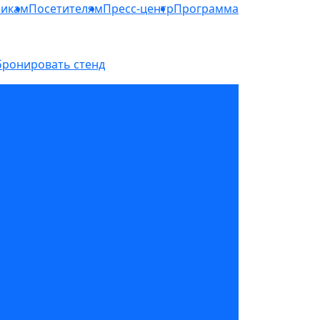
никам
Посетителям
Пресс-центр
Программа
бронировать стенд