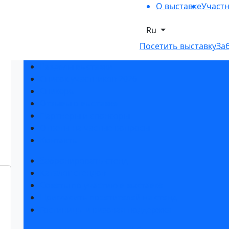
О выставке
Участ
Ru
Посетить выставку
За
Разделы выставки
Список участников 2026
Спикеры
Отзывы о выставке
Партнеры и спонсоры
Ответы на частые вопросы
Контакты
Забронировать стенд
Каталог стендов
Советы по участию в выставке
Пригласить посетителей на стенд
Гостиницы и визовая поддержка