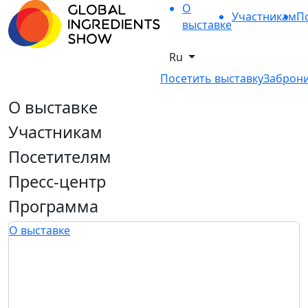
О
Участникам
П
выставке
Ru
Посетить выставку
Заброни
О выставке
Участникам
Посетителям
Пресс-центр
Программа
О выставке