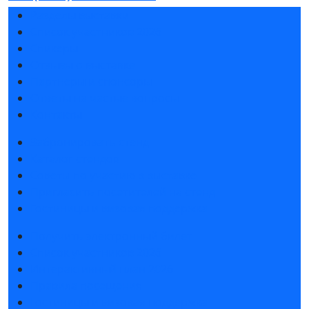
Разделы выставки
Список участников 2026
Спикеры
Отзывы о выставке
Партнеры и спонсоры
Ответы на частые вопросы
Контакты
Забронировать стенд
Каталог стендов
Советы по участию в выставке
Пригласить посетителей на стенд
Гостиницы и визовая поддержка
Получить электронный билет
Список участников 2026
Интерактивный план 2026
Правила посещения
Гостиницы и визовая поддержка