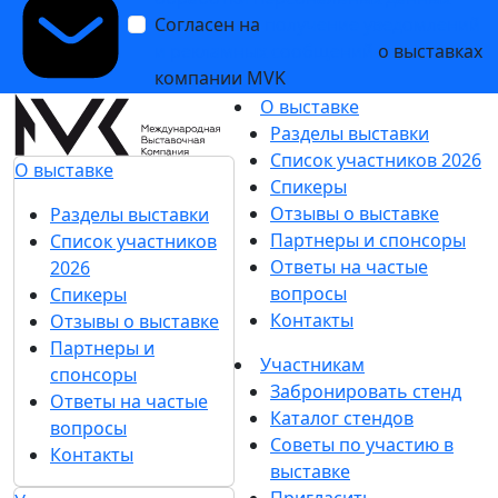
Согласен на
получение уведомлений
и рекламных сообщений
о выставках
компании MVK
О выставке
Разделы выставки
Список участников 2026
О выставке
Спикеры
Отзывы о выставке
Разделы выставки
Партнеры и спонсоры
Список участников
Ответы на частые
2026
вопросы
Спикеры
Контакты
Отзывы о выставке
Партнеры и
Участникам
спонсоры
Забронировать стенд
Ответы на частые
Каталог стендов
вопросы
Советы по участию в
Контакты
выставке