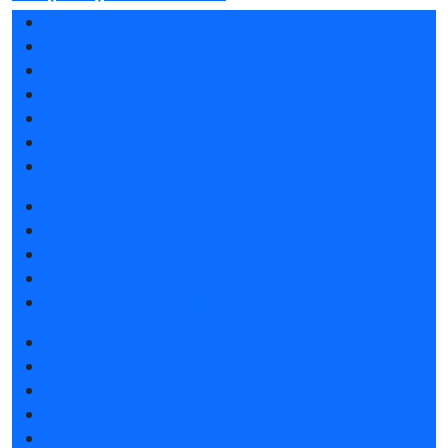
Разделы выставки
Список участников 2026
Спикеры
Отзывы о выставке
Партнеры и спонсоры
Ответы на частые вопросы
Контакты
Забронировать стенд
Каталог стендов
Советы по участию в выставке
Пригласить посетителей на стенд
Гостиницы и визовая поддержка
Получить электронный билет
Список участников 2026
Интерактивный план 2026
Правила посещения
Гостиницы и визовая поддержка