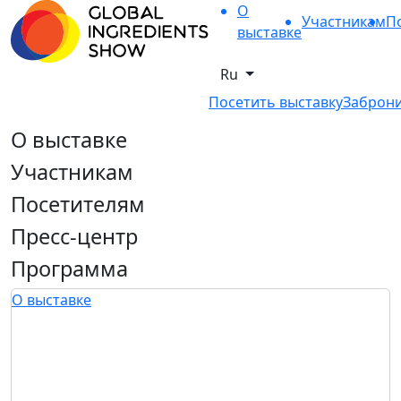
О
Участникам
П
выставке
Ru
Посетить выставку
Заброни
О выставке
Участникам
Посетителям
Пресс-центр
Программа
О выставке