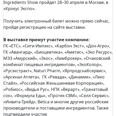
Ingredients Show пройдет 28–30 апреля в Москве, в
«Крокус Экспо».
Получить электронный билет можно прямо сейчас,
пройдя регистрацию на сайте выставки.
В выставке примут участие компании:
ГК «ЕТС», «Сити Импэкс», «Карбон Экст», «Дон-Агро»,
ГК «Авангард», «Биоцевтика», «Аметис», «Эко Ресурс»,
МЭЗ «Амурский», «Экос», «Химброкер», «Очаковский
комбинат пищевых ингредиентов», «ЭкоКолор»,
«Русэкстракт», Naturi Pharm, «Ярпродснабсервис»,
«Арсенал Атлета», ГК «Ревада», «Динамик», «Леко
Стайл», «Российская Женьшеневая Корпорация»,
«Робиос», «Видья Рус», НПК «Верарт», «Гранатовый
сок», «Формула Еды», «Протек-СВМ», «Селл-Сервис»,
«Инвита-Трейд», Betica и многие другие российские
производители и поставщики ингредиентов. Также
подтвердили участие