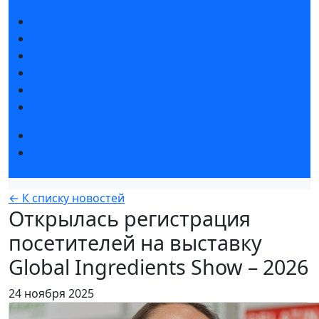
Новости выставки
Статьи участников
Пресс-релизы
Фото и видео
Для СМИ
Аккредитация СМИ
Программа форума
Форум «Ингредиенты и добавки. Технологии,
меняющие индустрии»
← К списку новостей
Открылась регистрация
посетителей на выставку
Global Ingredients Show – 2026
24 ноября 2025